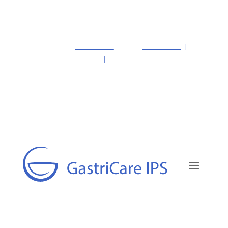
PBX 1 (nuevo):
601 595 6622
—
PBX 2:
601 743 3704
|
Particulares:
318 488 7955
|