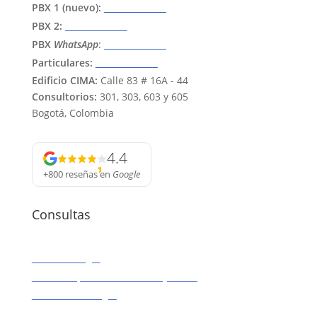
PBX 1 (nuevo):
601 595 6622
PBX 2:
601 743 3704
PBX
WhatsApp
:
315 374 8642
Particulares:
318 488 7955
Edificio CIMA:
Calle 83 # 16A - 44
Consultorios:
301, 303, 603 y 605
Bogotá, Colombia
4.4
+800 reseñas
en
Google
Consultas
Anestesiología
Clínica especializada Colon y Recto
Gastroenterología
Gastroenterología Psicosomática