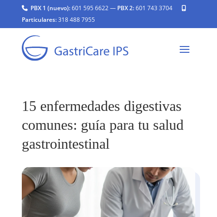
PBX 1 (nuevo):
601 595 6622
—
PBX 2:
601 743 3704
|
Particulares:
318 488 7955
|
15 enfermedades digestivas
comunes: guía para tu salud
gastrointestinal