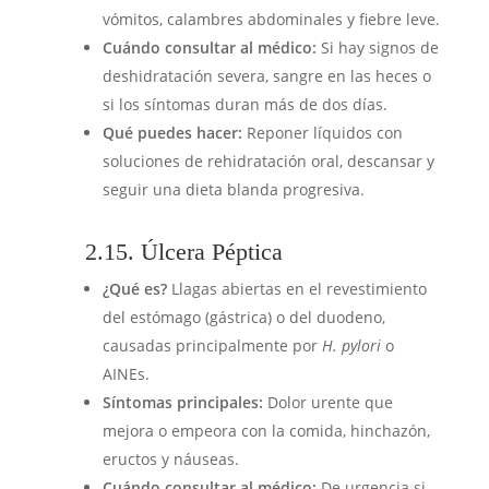
vómitos, calambres abdominales y fiebre leve.
Cuándo consultar al médico:
Si hay signos de
deshidratación severa, sangre en las heces o
si los síntomas duran más de dos días.
Qué puedes hacer:
Reponer líquidos con
soluciones de rehidratación oral, descansar y
seguir una dieta blanda progresiva.
2.15. Úlcera Péptica
¿Qué es?
Llagas abiertas en el revestimiento
del estómago (gástrica) o del duodeno,
causadas principalmente por
H. pylori
o
AINEs.
Síntomas principales:
Dolor urente que
mejora o empeora con la comida, hinchazón,
eructos y náuseas.
Cuándo consultar al médico:
De urgencia si