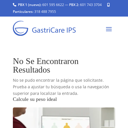
PBX 1 (nuevo):
601 595 6622
—
PBX 2:
601 743 3704
|
Particulares:
318 488 7955
|
No Se Encontraron
Resultados
No se pudo encontrar la página que solicitaste.
Prueba a ajustar tu búsqueda o usa la navegación
superior para localizar la entrada.
Calcule su peso ideal