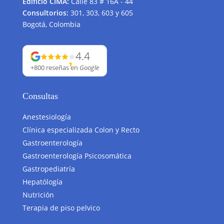
Edificio CIMA:
Calle 83 # 16A - 44
Consultorios:
301, 303, 603 y 605
Bogotá, Colombia
4.4
+800 reseñas
en
Google
Consultas
Anestesiología
Clínica especializada Colon y Recto
Gastroenterología
Gastroenterología Psicosomática
Gastropediatría
Hepatólogía
Nutrición
Terapia de piso pelvico