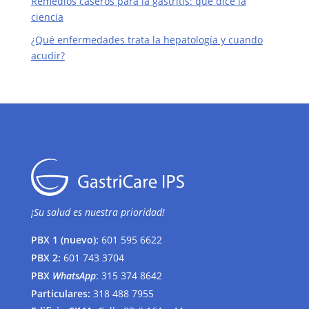
Remedios caseros para la gastritis: qué dice la
ciencia
¿Qué enfermedades trata la hepatología y cuando
acudir?
¡Su salud es nuestra prioridad!
PBX 1 (nuevo):
601 595 6622
PBX 2:
601 743 3704
PBX
WhatsApp
:
315 374 8642
Particulares:
318 488 7955