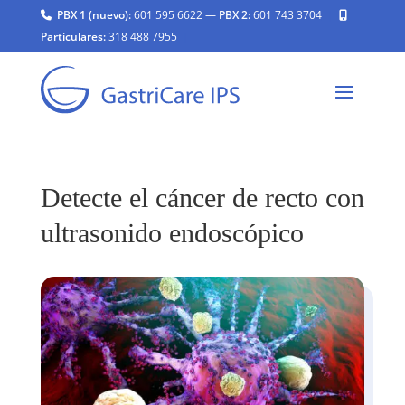
PBX 1 (nuevo):
601 595 6622
—
PBX 2:
601 743 3704
|
Particulares:
318 488 7955
|
Detecte el cáncer de recto con
ultrasonido endoscópico