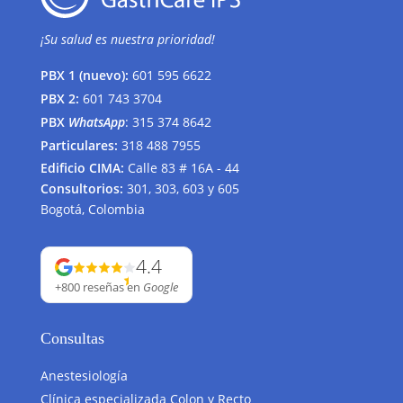
¡Su salud es nuestra prioridad!
PBX 1 (nuevo):
601 595 6622
PBX 2:
601 743 3704
PBX
WhatsApp
:
315 374 8642
Particulares:
318 488 7955
Edificio CIMA:
Calle 83 # 16A - 44
Consultorios:
301, 303, 603 y 605
Bogotá, Colombia
4.4
+800 reseñas
en
Google
Consultas
Anestesiología
Clínica especializada Colon y Recto