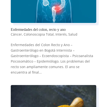
Enfermedades del colon, recto y ano
Cáncer
,
Colonoscopia Total
,
Interés
,
Salud
Enfermedades del Colon Recto y Ano –
Gastroenterólogo en Bogotá Internista –
Gastroenterólogo – Ecoendoscopista – Psicoanalista
Psicosomático – Epidemiólogo. Los problemas del
recto son ampliamente comunes. El ano se
encuentra al final...