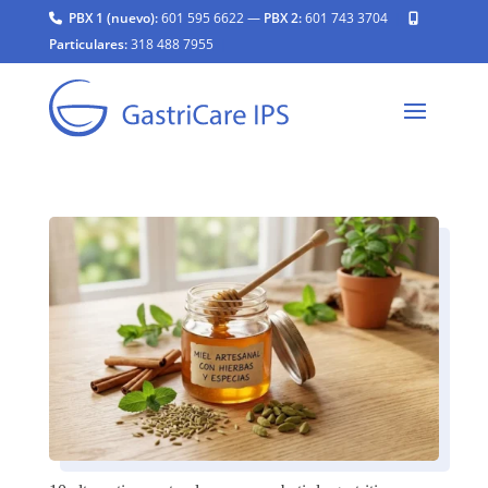
PBX 1 (nuevo):
601 595 6622
—
PBX 2:
601 743 3704
|
Particulares:
318 488 7955
|