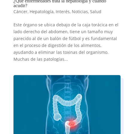
¿Qué enfermedades trata la hepatología y cuando
acudir?
Cáncer
,
Hepatología
,
Interés
,
Noticias
,
Salud
Este órgano se ubica debajo de la caja torácica en el
lado derecho del abdomen, tiene un tamaño muy
parecido al de un balón de fútbol y es fundamental
en el proceso de digestión de los alimentos,
ayudando a eliminar las toxinas del organismo.
Muchas de las patologías...