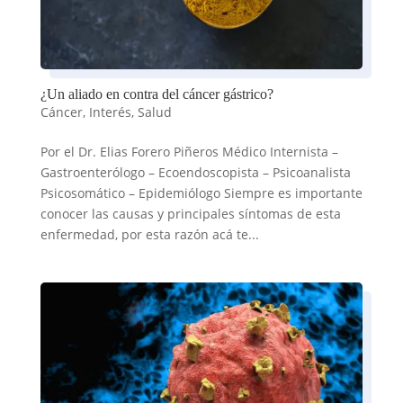
¿Un aliado en contra del cáncer gástrico?
Cáncer
,
Interés
,
Salud
Por el Dr. Elias Forero Piñeros Médico Internista –
Gastroenterólogo – Ecoendoscopista – Psicoanalista
Psicosomático – Epidemiólogo Siempre es importante
conocer las causas y principales síntomas de esta
enfermedad, por esta razón acá te...