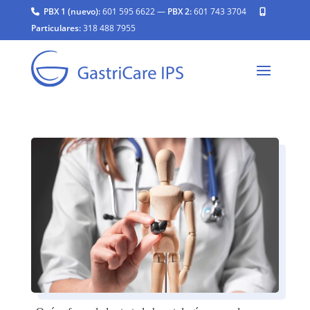
PBX 1 (nuevo):
601 595 6622
—
PBX 2:
601 743 3704
|
Particulares:
318 488 7955
|