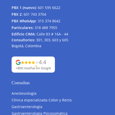
PBX 1 (nuevo):
601 595 6622
PBX 2:
601 743 3704
PBX
WhatsApp
:
315 374 8642
Particulares:
318 488 7955
Edificio CIMA:
Calle 83 # 16A - 44
Consultorios:
301, 303, 603 y 605
Bogotá, Colombia
4.4
+800 reseñas
en
Google
Consultas
Anestesiología
Clínica especializada Colon y Recto
Gastroenterología
Gastroenterología Psicosomática