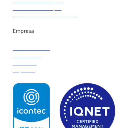
Prueba de Aliento H. Pylori
Tratamiento Endoscópico
Preparaciones / Consentimientos
Empresa
Calculadora de IMC
Sobre Nosotros
Contáctenos
Blog Gastro