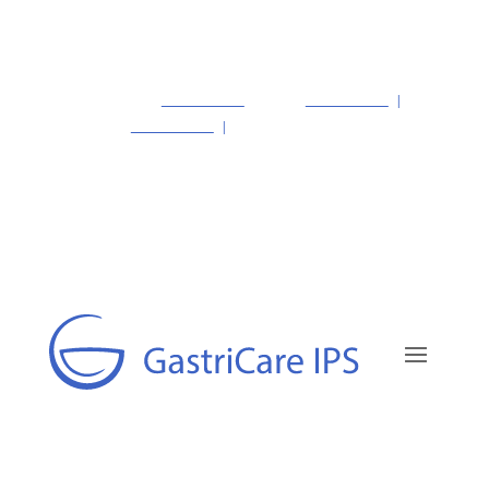
PBX 1 (nuevo):
601 595 6622
—
PBX 2:
601 743 3704
|
Particulares:
318 488 7955
|