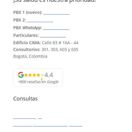
PBX 1 (nuevo):
601 595 6622
PBX 2:
601 743 3704
PBX
WhatsApp
:
315 374 8642
Particulares:
318 488 7955
Edificio CIMA:
Calle 83 # 16A - 44
Consultorios:
301, 303, 603 y 605
Bogotá, Colombia
4.4
+800 reseñas
en
Google
Consultas
Anestesiología
Clínica especializada Colon y Recto
Gastroenterología