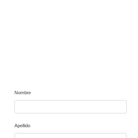
Terapia de piso pélvico
líder en Bogotá
La terapeuta realizará una valoración completa del
suelo pélvico
, solicitará estudios complementarios
cuando corresponda, y diseñará planes terapéuticos
personalizados.
Nombre
Apellido